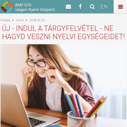
EN
Főoldal
Hírek
2018.01.25.
ÚJ - INDUL A TÁRGYFELVÉTEL - NE
HAGYD VESZNI NYELVI EGYSÉGEIDET!