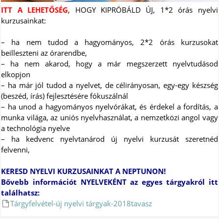
ITT A LEHETŐSÉG
, HOGY KIPRÓBÁLD ÚJ, 1*2 órás nyelvi
kurzusainkat:
– ha nem tudod a hagyományos, 2*2 órás kurzusokat
beilleszteni az órarendbe,
– ha nem akarod, hogy a már megszerzett nyelvtudásod
elkopjon
– ha már jól tudod a nyelvet, de célirányosan, egy-egy készség
(beszéd, írás) fejlesztésére fókuszálnál
– ha unod a hagyományos nyelvórákat, és érdekel a fordítás, a
munka világa, az uniós nyelvhasználat, a nemzetközi angol vagy
a technológia nyelve
– ha kedvenc nyelvtanárod új nyelvi kurzusát szeretnéd
felvenni,
KERESD NYELVI KURZUSAINKAT A NEPTUNON!
Bővebb információt NYELVEKÉNT az egyes tárgyakról itt
találhatsz:
Tárgyfelvétel-új nyelvi tárgyak-2018tavasz