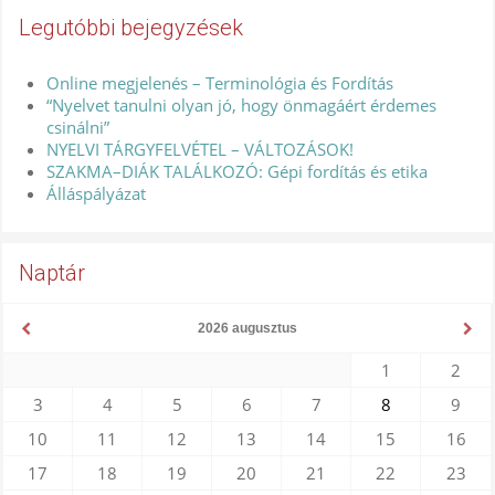
Legutóbbi bejegyzések
Online megjelenés – Terminológia és Fordítás
“Nyelvet tanulni olyan jó, hogy önmagáért érdemes
csinálni”
NYELVI TÁRGYFELVÉTEL – VÁLTOZÁSOK!
SZAKMA–DIÁK TALÁLKOZÓ: Gépi fordítás és etika
Álláspályázat
Naptár
2026 augusztus
1
2
3
4
5
6
7
8
9
10
11
12
13
14
15
16
17
18
19
20
21
22
23