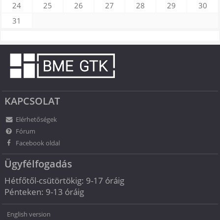
24
25
26
27
28
29
30
31
KAPCSOLAT
Elérhetőségek
Fórum
Facebook oldal
Ügyfélfogadás
Hétfőtől-csütörtökig: 9-17 óráig
Pénteken: 9-13 óráig
English version